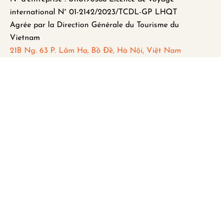
international N° 01-2142/2023/TCDL-GP LHQT
Agrée par la Direction Générale du Tourisme du
Vietnam
21B Ng. 63 P. Lâm Hạ, Bồ Đề, Hà Nội, Việt Nam
FAQ
Mentions légales
Politique de Confidentialité
Remboursement et Annulation
Abonnez-vous pour recevoir les
dernières mises à jour et actualités.