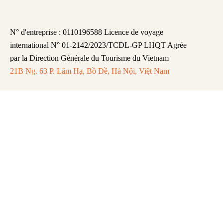
N° d'entreprise : 0110196588 Licence de voyage
international N° 01-2142/2023/TCDL-GP LHQT Agrée
par la Direction Générale du Tourisme du Vietnam
21B Ng. 63 P. Lâm Hạ, Bồ Đề, Hà Nội, Việt Nam
FAQ
Mentions légales
Politique de Confidentialité
Remboursement et Annulation
Abonnez-vous pour recevoir les dernières
mises à jour et actualités.