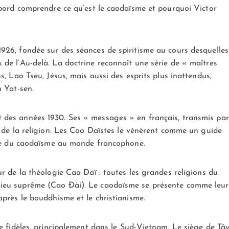
abord comprendre ce qu’est le caodaïsme et pourquoi Victor
926, fondée sur des séances de spiritisme au cours desquelles
de l’Au-delà. La doctrine reconnaît une série de « maîtres
s, Lao Tseu, Jésus, mais aussi des esprits plus inattendus,
n Yat-sen.
 des années 1930. Ses « messages » en français, transmis par
s de la religion. Les Cao Daïstes le vénèrent comme un guide
ière du caodaïsme au monde francophone.
ur de la théologie Cao Daï : toutes les grandes religions du
Dieu suprême (Cao Đài). Le caodaïsme se présente comme leur
après le bouddhisme et le christianisme.
de fidèles, principalement dans le Sud-Vietnam. Le siège de Tâ