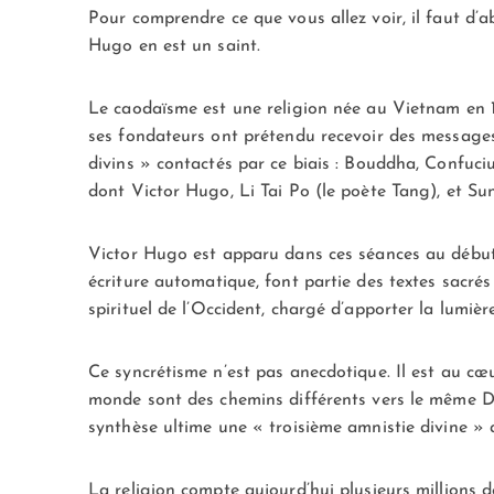
Pour comprendre ce que vous allez voir, il faut d’
Hugo en est un saint.
Le caodaïsme est une religion née au Vietnam en 1
ses fondateurs ont prétendu recevoir des messages 
divins » contactés par ce biais : Bouddha, Confuciu
dont Victor Hugo, Li Tai Po (le poète Tang), et Su
Victor Hugo est apparu dans ces séances au début
écriture automatique, font partie des textes sacré
spirituel de l’Occident, chargé d’apporter la lum
Ce syncrétisme n’est pas anecdotique. Il est au cœ
monde sont des chemins différents vers le même 
synthèse ultime une « troisième amnistie divine » 
La religion compte aujourd’hui plusieurs millions 