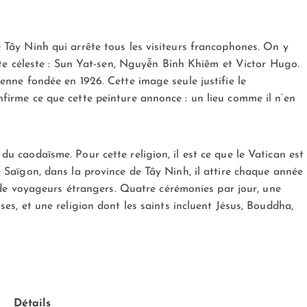
 Tây Ninh qui arrête tous les visiteurs francophones. On y
acte céleste : Sun Yat-sen, Nguyễn Bỉnh Khiêm et Victor Hugo.
enne fondée en 1926. Cette image seule justifie le
firme ce que cette peinture annonce : un lieu comme il n’en
u caodaïsme. Pour cette religion, il est ce que le Vatican est
 Saïgon, dans la province de Tây Ninh, il attire chaque année
s de voyageurs étrangers. Quatre cérémonies par jour, une
es, et une religion dont les saints incluent Jésus, Bouddha,
Détails