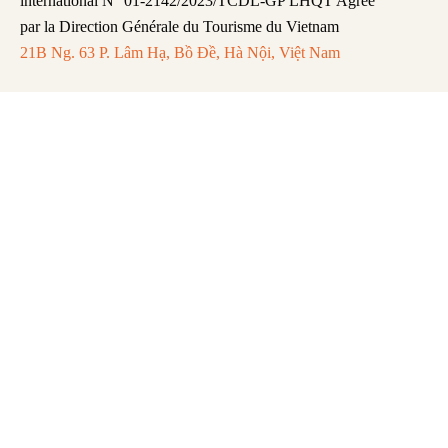
international N° 01-2142/2023/TCDL-GP LHQT Agrée
par la Direction Générale du Tourisme du Vietnam
21B Ng. 63 P. Lâm Hạ, Bồ Đề, Hà Nội, Việt Nam
FAQ
Mentions légales
Politique de Confidentialité
Remboursement et Annulation
Abonnez-vous pour recevoir les dernières
mises à jour et actualités.
S'abonner