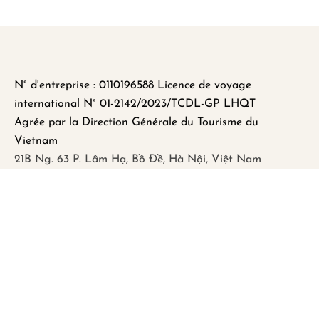
N° d'entreprise : 0110196588 Licence de voyage
international N° 01-2142/2023/TCDL-GP LHQT
Agrée par la Direction Générale du Tourisme du
Vietnam
21B Ng. 63 P. Lâm Hạ, Bồ Đề, Hà Nội, Việt Nam
FAQ
Mentions légales
Politique de Confidentialité
Remboursement et Annulation