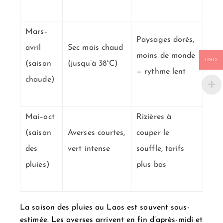
Mars–
Paysages dorés,
avril
Sec mais chaud
moins de monde
USD
(saison
(jusqu’à 38°C)
— rythme lent
chaude)
Mai–oct
Rizières à
(saison
Averses courtes,
couper le
des
vert intense
souffle, tarifs
pluies)
plus bas
La saison des pluies au Laos est souvent sous-
estimée. Les averses arrivent en fin d’après-midi et