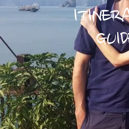
ITINER
GUI