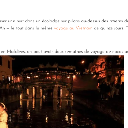
sser une nuit dans un écolodge sur pilotis au-dessus des rizières
i An — le tout dans le même
voyage au Vietnam
de quinze jours. T
ine en Maldives, on peut avoir deux semaines de voyage de noces