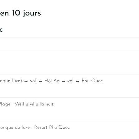
en 10 jours
c
nque luxe) → vol → Hội An → vol → Phu Quoc
age · Vieille ville la nuit
Jonque de luxe · Resort Phu Quoc