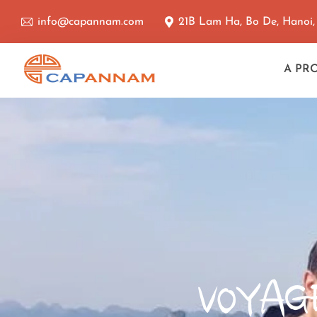
info@capannam.com
21B Lam Ha, Bo De, Hanoi
A PR
VOYAG