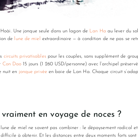
ère Hoài. Une jonque seule dans un lagon de
Lan Ha
au lever du sol
tion de
lune de miel
extraordinaire — à condition de ne pas se ret
is
circuits privatisables
pour les couples, sans supplément de gro
t
Con Dao
15 jours (1 260 USD/personne) avec l’archipel préserv
e nuit en
jonque privée
en baie de Lan Ha. Chaque circuit s’adapt
l vraiment en voyage de noces ?
 lune de miel ne savent pas combiner : le dépaysement radical et l
 difficile à obtenir. Et les distances entre deux moments forts so