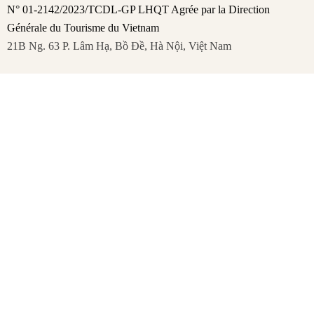
N° 01-2142/2023/TCDL-GP LHQT Agrée par la Direction
Générale du Tourisme du Vietnam
21B Ng. 63 P. Lâm Hạ, Bồ Đề, Hà Nội, Việt Nam
FAQ
Mentions légales
Politique de Confidentialité
Remboursement et Annulation
Abonnez-vous pour recevoir les dernières mises
à jour et actualités.
S'abonner