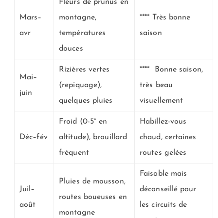
Fleurs de prunus en
Mars–
montagne,
**** Très bonne
avr
températures
saison
douces
Rizières vertes
**** Bonne saison,
Mai–
(repiquage),
très beau
juin
quelques pluies
visuellement
Froid (0-5° en
Habillez-vous
Déc–fév
altitude), brouillard
chaud, certaines
fréquent
routes gelées
Faisable mais
Pluies de mousson,
Juil–
déconseillé pour
routes boueuses en
août
les circuits de
montagne