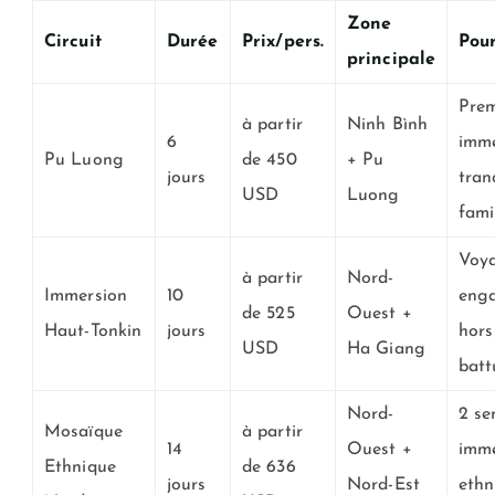
Zone
Circuit
Durée
Prix/pers.
Pour
principale
Prem
à partir
Ninh Bình
6
imme
Pu Luong
de 450
+ Pu
jours
tranq
USD
Luong
fami
Voy
à partir
Nord-
Immersion
10
enga
de 525
Ouest +
Haut-Tonkin
jours
hors
USD
Ha Giang
batt
Nord-
2 se
Mosaïque
à partir
14
Ouest +
imme
Ethnique
de 636
jours
Nord-Est
ethn