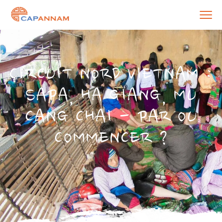
CIRCUIT NORD VIETNAM :
SAPA, HA GIANG, MU
CANG CHAI - PAR OU
COMMENCER ?