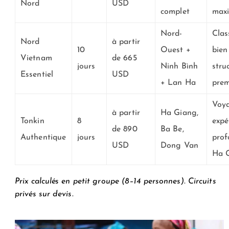
Nord
USD
complet
max
Nord-
Clas
Nord
à partir
10
Ouest +
bien
Vietnam
de 665
jours
Ninh Bình
stru
Essentiel
USD
+ Lan Ha
prem
Voy
à partir
Ha Giang,
Tonkin
8
expé
de 890
Ba Be,
Authentique
jours
prof
USD
Dong Van
Ha 
Prix calculés en petit groupe (8–14 personnes). Circuits
privés sur devis.