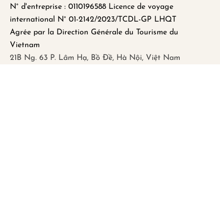
N° d'entreprise : 0110196588 Licence de voyage
international N° 01-2142/2023/TCDL-GP LHQT
Agrée par la Direction Générale du Tourisme du
Vietnam
21B Ng. 63 P. Lâm Hạ, Bồ Đề, Hà Nội, Việt Nam
FAQ
Mentions légales
Politique de Confidentialité
Remboursement et Annulation
Abonnez-vous pour recevoir les dernières
mises à jour et actualités.