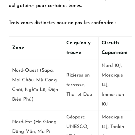
obligatoires pour certaines zones.
Trois zones distinctes pour ne pas les confondre :
Ce qu’on y
Circuits
Zone
trouve
Capannam
Nord 10J,
Nord-Ouest
(Sapa,
Rizières en
Mosaïque
Mai Châu, Mù Cang
terrasse,
14J,
Chải, Nghĩa Lộ, Điện
Thai et Dao
Immersion
Biên Phủ)
10J
Géoparc
Mosaïque
Nord-Est
(Ha Giang,
UNESCO,
14J, Tonkin
Đồng Văn, Ma Pi