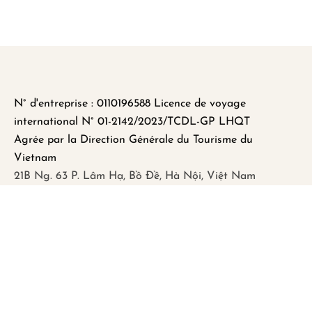
N° d'entreprise : 0110196588 Licence de voyage
international N° 01-2142/2023/TCDL-GP LHQT
Agrée par la Direction Générale du Tourisme du
Vietnam
21B Ng. 63 P. Lâm Hạ, Bồ Đề, Hà Nội, Việt Nam
FAQ
Mentions légales
Politique de Confidentialité
Remboursement et Annulation