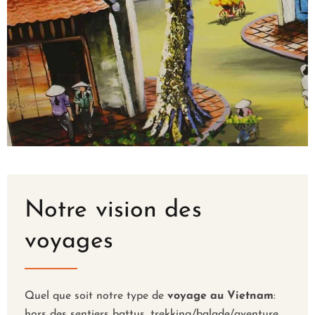
Même si vous n'êtes pas
tous artistes peintres, la
beauté de
ces paysages
authentiques
,
typiques
et
celle de
la relation
humaine
née tout au long
des circuits proposés par
Capannam deviendra une
œuvre d'art gravée dans
votre cœur.
Notre vision des
voyages
Quel que soit notre type de
voyage au Vietnam
:
hors des sentiers battus, trekking/balade/aventure,