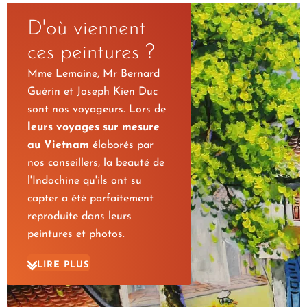
D'où viennent
ces peintures ?
Mme Lemaine, Mr Bernard
Guérin et Joseph Kien Duc
sont nos voyageurs. Lors de
leurs voyages sur mesure
au Vietnam
élaborés par
nos conseillers, la beauté de
l'Indochine qu'ils ont su
capter a été parfaitement
reproduite dans leurs
peintures et photos.
Nous les remercions pour ce
LIRE PLUS
partage sur notre nouveau
site…