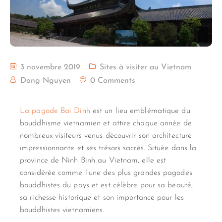
3 novembre 2019
Sites à visiter au Vietnam
Dong Nguyen
0 Comments
La pagode Bai Dinh
est un lieu emblématique du
bouddhisme vietnamien et attire chaque année de
nombreux visiteurs venus découvrir son architecture
impressionnante et ses trésors sacrés. Située dans la
province de Ninh Binh au Vietnam, elle est
considérée comme l’une des plus grandes pagodes
bouddhistes du pays et est célèbre pour sa beauté,
sa richesse historique et son importance pour les
bouddhistes vietnamiens.