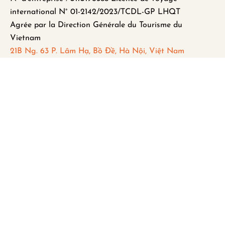
international N° 01-2142/2023/TCDL-GP LHQT
Agrée par la Direction Générale du Tourisme du
Vietnam
21B Ng. 63 P. Lâm Hạ, Bồ Đề, Hà Nội, Việt Nam
FAQ
Mentions légales
Politique de Confidentialité
Remboursement et Annulation
Abonnez-vous pour recevoir les
dernières mises à jour et actualités.