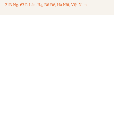
21B Ng. 63 P. Lâm Hạ, Bồ Đề, Hà Nội, Việt Nam
FAQ
Mentions légales
Politique de Confidentialité
Remboursement et Annulation
Abonnez-vous pour recevoir les dernières
mises à jour et actualités.
S'abonner