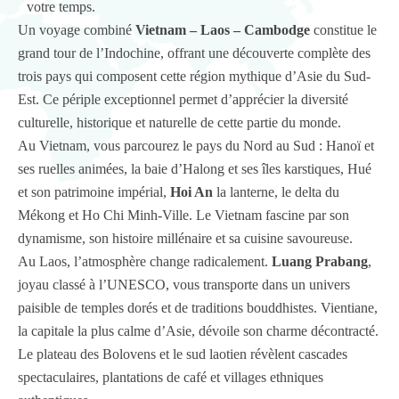
votre temps.
Un voyage combiné
Vietnam – Laos – Cambodge
constitue le
grand tour de l’Indochine, offrant une découverte complète des
trois pays qui composent cette région mythique d’Asie du Sud-
Est. Ce périple exceptionnel permet d’apprécier la diversité
culturelle, historique et naturelle de cette partie du monde.
Au Vietnam, vous parcourez le pays du Nord au Sud : Hanoï et
ses ruelles animées, la baie d’Halong et ses îles karstiques, Hué
et son patrimoine impérial,
Hoi An
la lanterne, le delta du
Mékong et Ho Chi Minh-Ville. Le Vietnam fascine par son
dynamisme, son histoire millénaire et sa cuisine savoureuse.
Au Laos, l’atmosphère change radicalement.
Luang Prabang
,
joyau classé à l’UNESCO, vous transporte dans un univers
paisible de temples dorés et de traditions bouddhistes. Vientiane,
la capitale la plus calme d’Asie, dévoile son charme décontracté.
Le plateau des Bolovens et le sud laotien révèlent cascades
spectaculaires, plantations de café et villages ethniques