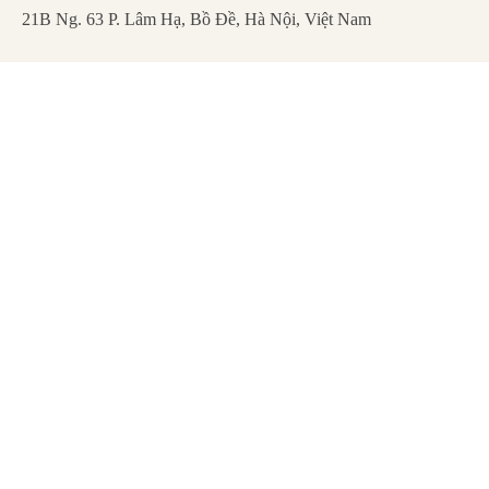
21B Ng. 63 P. Lâm Hạ, Bồ Đề, Hà Nội, Việt Nam
FAQ
Mentions légales
Politique de Confidentialité
Remboursement et Annulation
Abonnez-vous pour recevoir les dernières
mises à jour et actualités.
S'abonner