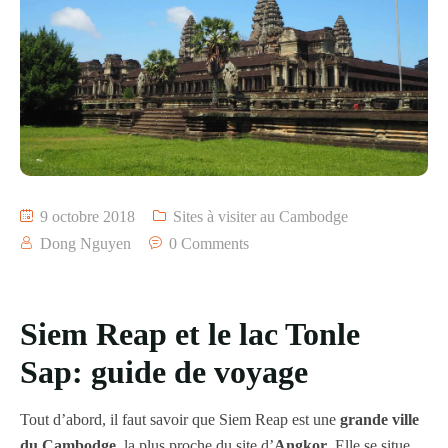
9 octobre 2018
Sites à visiter au Cambodge
Dong Nguyen
0 Comments
Siem Reap et le lac Tonle
Sap: guide de voyage
Tout d’abord, il faut savoir que Siem Reap est une
grande ville
du Cambodge
, la plus proche du site d’
Angkor
. Elle se situe