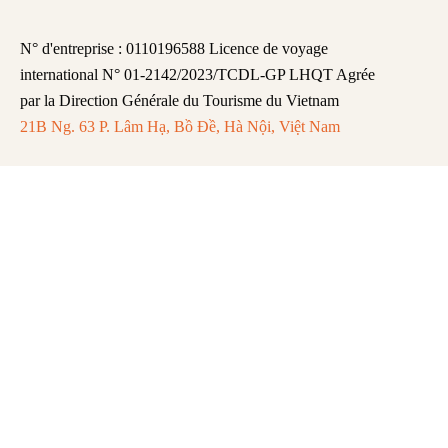
N° d'entreprise : 0110196588 Licence de voyage
international N° 01-2142/2023/TCDL-GP LHQT Agrée
par la Direction Générale du Tourisme du Vietnam
21B Ng. 63 P. Lâm Hạ, Bồ Đề, Hà Nội, Việt Nam
FAQ
Mentions légales
Politique de Confidentialité
Remboursement et Annulation
Abonnez-vous pour recevoir les dernières
mises à jour et actualités.