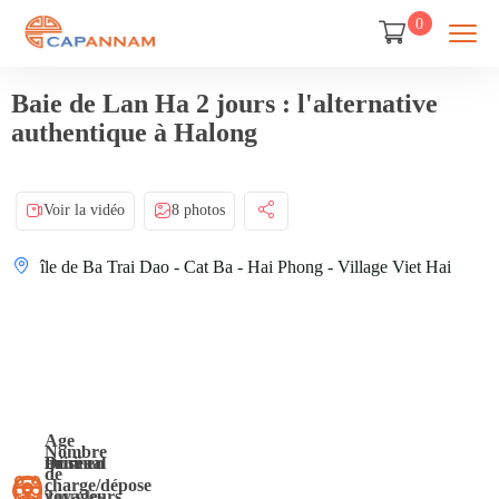
0
Baie de Lan Ha 2 jours : l'alternative
authentique à Halong
Voir la vidéo
8 photos
île de Ba Trai Dao - Cat Ba - Hai Phong - Village Viet Hai
Age
Nombre
Durée
minimal
Prise en
de
charge/dépose
2
voyageurs
Tous les