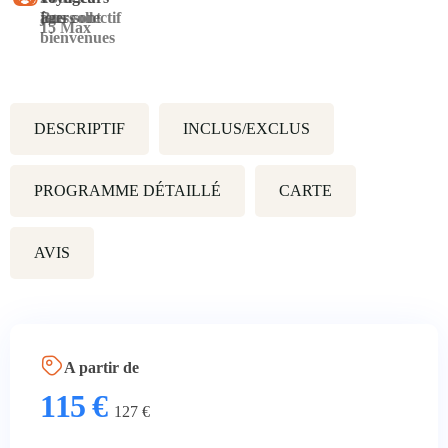
jours
âges sont
Bus collectif
15 Max
bienvenues
DESCRIPTIF
INCLUS/EXCLUS
PROGRAMME DÉTAILLÉ
CARTE
AVIS
A partir de
115
€
127
€