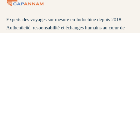
Experts des voyages sur mesure en Indochine depuis 2018.
Authenticité, responsabilité et échanges humains au cœur de
chaque circuit. Explorez le Vietnam, le Laos et le Cambodge
différemment.
Assistance
FAQ
Mentions légales
Politique de Confidentialité
Remboursement et Annulation