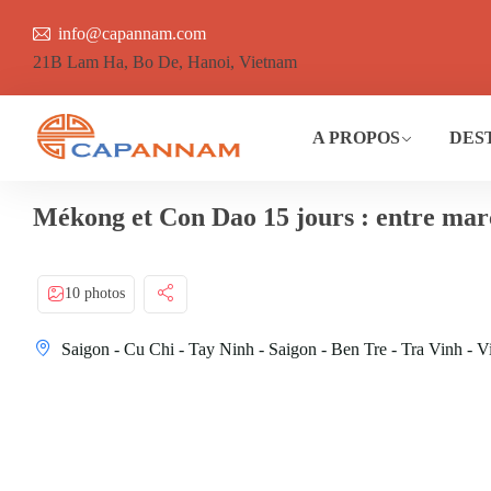
info@capannam.com
21B Lam Ha, Bo De, Hanoi, Vietnam
A PROPOS
DES
Mékong et Con Dao 15 jours : entre march
10 photos
Saigon - Cu Chi - Tay Ninh - Saigon - Ben Tre - Tra Vinh -