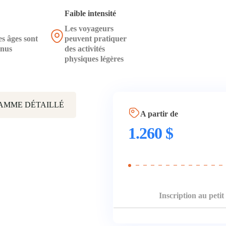
Faible intensité
Les voyageurs
es âges sont
peuvent pratiquer
enus
des activités
physiques légères
AMME DÉTAILLÉ
A partir de
1.260
$
Inscription au peti