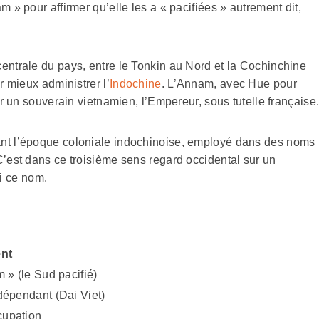
 » pour affirmer qu’elle les a « pacifiées » autrement dit,
entrale du pays, entre le Tonkin au Nord et la Cochinchine
r mieux administrer l’
Indochine
. L’Annam, avec Hue pour
er un souverain vietnamien, l’Empereur, sous tutelle française
ant l’époque coloniale indochinoise, employé dans des noms
C’est dans ce troisième sens regard occidental sur un
i ce nom.
nt
 » (le Sud pacifié)
dépendant (Dai Viet)
cupation