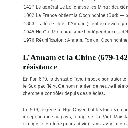
1427
Le général Le Loi chasse les Ming : deux
1862
La France obtient la Cochinchine (Sud) — p
1883
Traité de Hue : l’Annam (Centre) devient pro
1945
Ho Chi Minh proclame l’indépendance – déb
1976
Réunification : Annam, Tonkin, Cochinchine
L’Annam et la Chine (679-1427)
résistance
En l’an 679, la dynastie Tang impose son autorité 
le Sud pacifié ». Ce nom n’a rien de neutre il témoi
cherche à contrôler depuis des siècles.
En 939, le général Ngo Quyen bat les forces chino
indépendance au pays, rebaptisé Dai Viet. Mais l
occupe le territoire pendant vingt ans, avant d’e