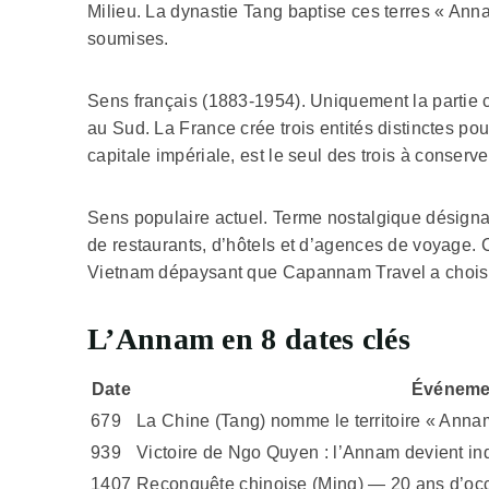
Milieu. La dynastie Tang baptise ces terres « Annam
soumises.
Sens français (1883-1954). Uniquement la partie c
au Sud. La France crée trois entités distinctes pou
capitale impériale, est le seul des trois à conserv
Sens populaire actuel. Terme nostalgique désign
de restaurants, d’hôtels et d’agences de voyage. 
Vietnam dépaysant que Capannam Travel a chois
L’Annam en 8 dates clés
Date
Événeme
679
La Chine (Tang) nomme le territoire « Annam
939
Victoire de Ngo Quyen : l’Annam devient in
1407
Reconquête chinoise (Ming) — 20 ans d’oc