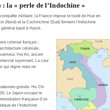
: la « perle de l’Indochine »
onquête militaire, la France impose le traité de Hue en
in (Nord) et la Cochinchine (Sud) forment l’Indochine
r général basé à Hanoi.
ire colonial français :
architecture coloniale,
ouverneur. Hoi An, ancien
mmercial rayonnant. La cour
r qui règne mais ne
 nationale gronde. Ho Chi
930. Le Japon occupe le
ministration française d’un
atique de l’Indochine