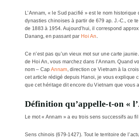
L’Annam, « le Sud pacifié » est le nom historiqu
dynasties chinoises à partir de 679 ap. J.-C., ce t
de 1883 à 1954. Aujourd’hui, il correspond appro
Danang, en passant par
Hoi An
.
Ce n’est pas qu’un vieux mot sur une carte jaunie
de Hoi An, vous marchez dans l’Annam. Quand vous
nom – Cap
Annam
, direction ce Vietnam à la cro
cet article rédigé depuis Hanoi, je vous explique c
que cet héritage dit encore du Vietnam que vous al
Définition qu’appelle-t-on « 
Le mot « Annam » a eu trois sens successifs au fil 
Sens chinois (679-1427). Tout le territoire de l’a