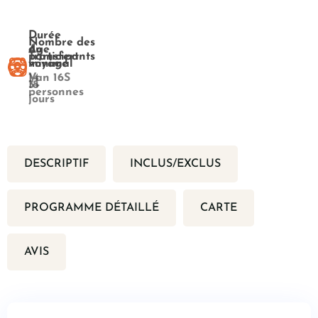
Durée
Nombre des
du
Age
participants
Transfert
voyage
minimal
14
Van 16S
18
3+
personnes
jours
DESCRIPTIF
INCLUS/EXCLUS
PROGRAMME DÉTAILLÉ
CARTE
AVIS