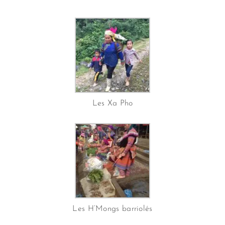
Les Xa Pho
Les H’Mongs barriolés