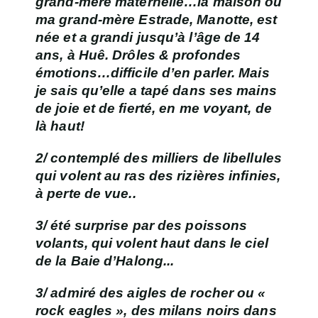
grand-mère maternelle
…la maison où
ma grand-mère Estrade, Manotte, est
née et a grandi jusqu’à l’âge de 14
ans, à Huê. Drôles & profondes
émotions…difficile d’en parler. Mais
je sais qu’elle a tapé dans ses mains
de joie et de fierté, en me voyant, de
là haut!
2/ contemplé des milliers de libellules
qui volent au ras
des rizières infinies,
à perte de vue..
3/ été surprise par des poissons
volants, qui volent haut dans le ciel
de
la Baie d’Halong..
.
3/ admiré des aigles de rocher ou «
rock eagles », des milans noirs dans