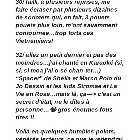
30/ failli, à plusieurs reprises, me
faire écraser par plusieurs dizaines
de scooters qui, en fait, 3 pouets
pouets plus loin, m’ont savamment
contournée…trop forts ces
Vietnamiens!
31/ allez un petit dernier et pas des
moindres…j’ai
chanté en Karaoké
(si,
si, si moa j’ai o-sé chan-ter…)
“Spacer” de Sheila et Marco Polo du
Jo Dassin et les kids Stromae et
La
Vie en Rose
…mais là, ça—> c’est un
secret d’état, ne le dîtes à
personne…😂 gros énormes fous
rires !!
Voilà en quelques humbles points,
vénérés lecteurs, ce que
je retiendrai