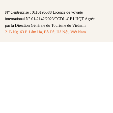
N° d'entreprise : 0110196588 Licence de voyage
international N° 01-2142/2023/TCDL-GP LHQT Agrée
par la Direction Générale du Tourisme du Vietnam
21B Ng. 63 P. Lâm Hạ, Bồ Đề, Hà Nội, Việt Nam
FAQ
Mentions légales
Politique de Confidentialité
Remboursement et Annulation
Abonnez-vous pour recevoir les dernières
mises à jour et actualités.