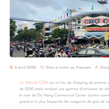
6 avril 2020
Sites à visiter au Vietnam
Don
Le Marché CÔN
est un lieu de shopping de premier 
de 2000 étals vendant une gamme d’artisanat, de vête
le nom de Da Nang Commercial Center (centre commer
grand et le plus fréquenté des magasins de gros de cett