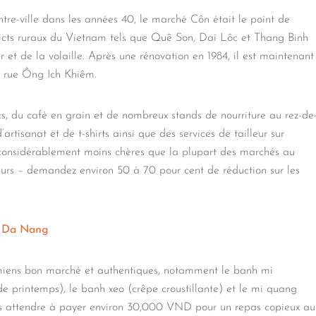
re-ville dans les années 40, le marché Côn était le point de
ricts ruraux du Vietnam tels que Quê Son, Dai Lôc et Thang Binh
 et de la volaille. Après une rénovation en 1984, il est maintenant
la rue Ông Ich Khiêm.
ecs, du café en grain et de nombreux stands de nourriture au rez-de
rtisanat et de t-shirts ainsi que des services de tailleur sur
 considérablement moins chères que la plupart des marchés au
ieurs – demandez environ 50 à 70 pour cent de réduction sur les
à Da Nang
miens bon marché et authentiques, notamment le banh mi
de printemps), le banh xeo (crêpe croustillante) et le mi quang
us attendre à payer environ 30,000 VND pour un repas copieux au