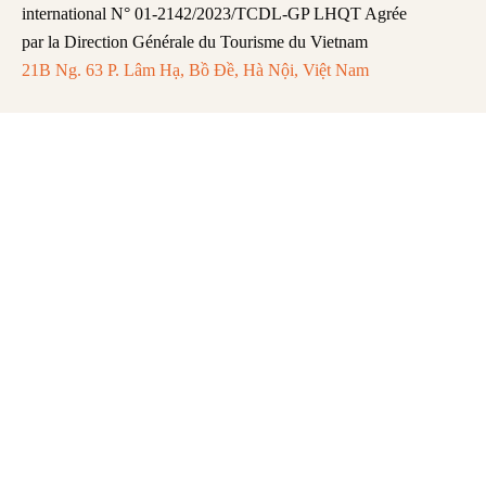
international N° 01-2142/2023/TCDL-GP LHQT Agrée
par la Direction Générale du Tourisme du Vietnam
21B Ng. 63 P. Lâm Hạ, Bồ Đề, Hà Nội, Việt Nam
FAQ
Mentions légales
Politique de Confidentialité
Remboursement et Annulation
Abonnez-vous pour recevoir les dernières
mises à jour et actualités.
S'abonner