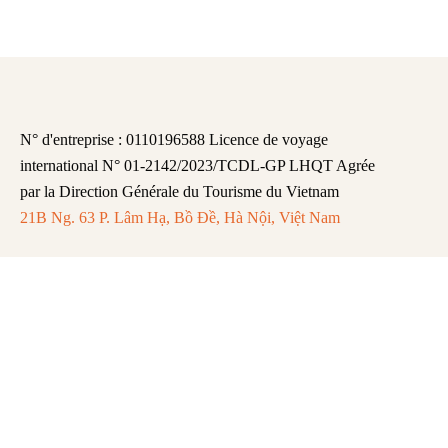
N° d'entreprise : 0110196588 Licence de voyage
international N° 01-2142/2023/TCDL-GP LHQT Agrée
par la Direction Générale du Tourisme du Vietnam
21B Ng. 63 P. Lâm Hạ, Bồ Đề, Hà Nội, Việt Nam
FAQ
Mentions légales
Politique de Confidentialité
Remboursement et Annulation