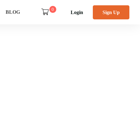
0
BLOG
Login
Sign Up