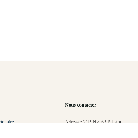
Nous contacter
rtenaire
Adresse: 21B Ng. 63 P. Lâm
Hạ, Bồ Đề, Long Biên, Hà Nội,
oisir ?
Vietnam