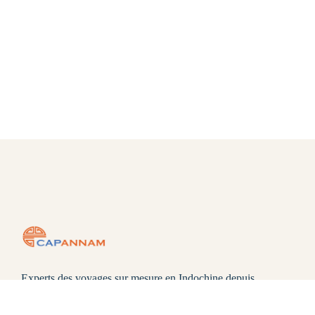
Experts des voyages sur mesure en Indochine depuis
2018. Authenticité, responsabilité et échanges humains
au cœur de chaque circuit. Explorez le Vietnam, le