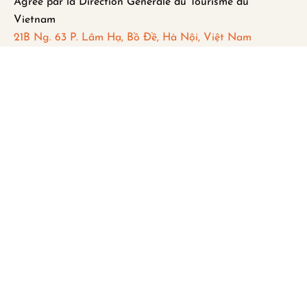
Agrée par la Direction Générale du Tourisme du
Vietnam
21B Ng. 63 P. Lâm Hạ, Bồ Đề, Hà Nội, Việt Nam
FAQ
Mentions légales
Politique de Confidentialité
Remboursement et Annulation
Abonnez-vous pour recevoir les dernières
mises à jour et actualités.
S'abonner