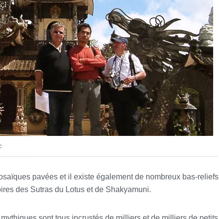
c
saïques pavées et il existe également de nombreux bas-reliefs
ires des Sutras du Lotus et de Shakyamuni.
mythiques sont tous incrustés de milliers et de milliers de petits