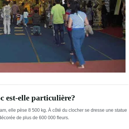
est-elle particulière?
tnam, elle pèse 8 500 kg. À côté du clocher se dresse une statue
décorée de plus de 600 000 fleurs.