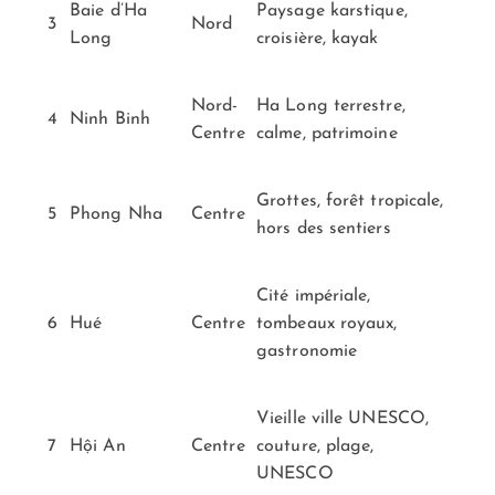
Baie d’Ha
Paysage karstique,
3
Nord
Long
croisière, kayak
Nord-
Ha Long terrestre,
4
Ninh Binh
Centre
calme, patrimoine
Grottes, forêt tropicale,
5
Phong Nha
Centre
hors des sentiers
Cité impériale,
6
Hué
Centre
tombeaux royaux,
gastronomie
Vieille ville UNESCO,
7
Hội An
Centre
couture, plage,
UNESCO