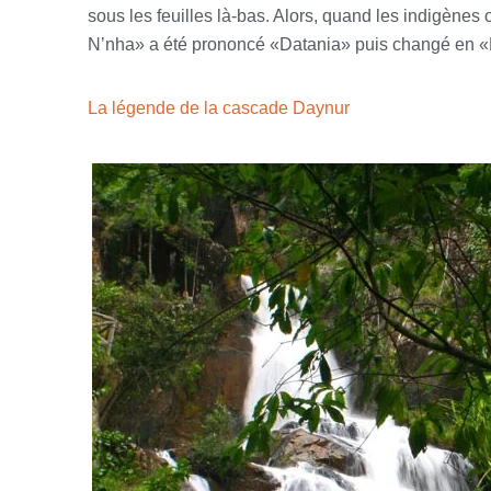
sous les feuilles là-bas. Alors, quand les indigènes 
N’nha» a été prononcé «Datania» puis changé en «Da
La légende de la cascade Daynur