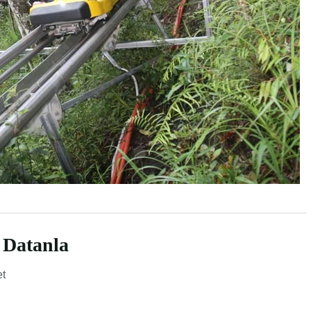
e Datanla
et