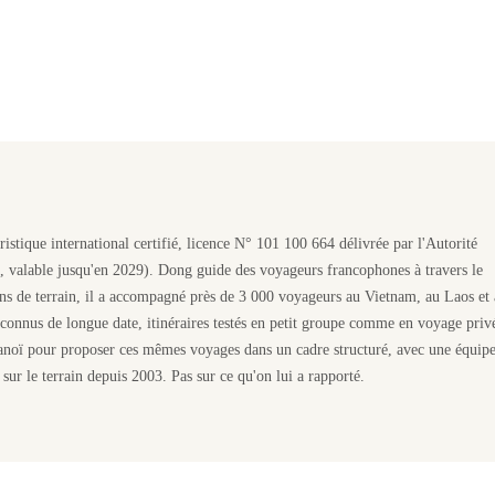
istique international certifié, licence N° 101 100 664 délivrée par l'Autorité
, valable jusqu'en 2029). Dong guide des voyageurs francophones à travers le
s de terrain, il a accompagné près de 3 000 voyageurs au Vietnam, au Laos et
s connus de longue date, itinéraires testés en petit groupe comme en voyage priv
noï pour proposer ces mêmes voyages dans un cadre structuré, avec une équipe
ié sur le terrain depuis 2003. Pas sur ce qu'on lui a rapporté.