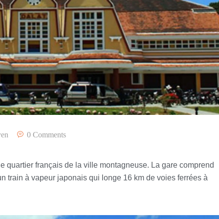
yen
0 Comments
le quartier français de la ville montagneuse. La gare comprend
t un train à vapeur japonais qui longe 16 km de voies ferrées à