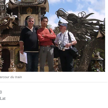
arcour du train
00
 Lat